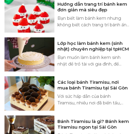
Hướng dẫn trang trí bánh kem
nhiều người...
đơn giản mà siêu đẹp
Bạn biết làm bánh kem nhưng
không biết cách trang trí bánh ấn
tượng, đẹp mắt thì chưa tạo ra
một thành phẩm hoàn hảo. Bạn
Lớp học làm bánh kem (sinh
có thể tìm hiểu...
nhật) chuyên nghiệp tại tpHCM
Bạn muốn làm bánh kem sinh
nhật để trổ tài với gia đình, để
tặng người ấy, để mở quán kinh
doanh hay trở thành đầu bếp làm
Các loại bánh Tiramisu, nơi
bánh chuyên...
mua bánh Tiramisu tại Sài Gòn
Với sức hấp dẫn của bánh
Tiramisu, nhiều nơi đã biến tấu,
thay thế hương vị cà phê nguyên
bản là nguyên liệu chính của bánh
Bánh Tiramisu là gì? Bánh kem
Tiramisu bằng các hương vị khác
Tiramisu ngon tại Sài Gòn
nhau như: Tiramisu trà xanh,