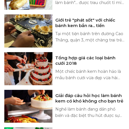
làm bánh"... được trau chuốt tỉ mỉ
của kem mascarpone cheese...
từ nội dung đến hình ảnh. Đó là
những cuốn sách không thể bỏ
Giới trẻ "phát sốt" với chiếc
qua với...
bánh kem bắn ra... tiền
Tại một tiện bánh trên đường Cao
Thắng, quận 3, một chàng trai trẻ
đã làm cho mọi người chú ý khi
tặng chiếc bánh sinh nhật… bắn ra
Tổng hợp giá các loại bánh
tiền...
cưới 2018
Một chiếc bánh kem hoàn hảo là
mẫu bánh cưới vừa đẹp vừa hài
hòa với phong cách của buổi tiệc.
Năm 2018, những mẫu bánh cưới
Giải đáp câu hỏi học làm bánh
truyền thống được...
kem có khó không cho bạn trẻ
Nghề làm bánh đang dần phổ
biến và đặc biệt thu hút được sự
quan tâm của mọi lứa tuổi. Trước
khi bắt đầu học làm bánh kem,