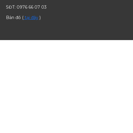
SĐT: 0976 66 07 03
Bản đồ (
tại đây
)