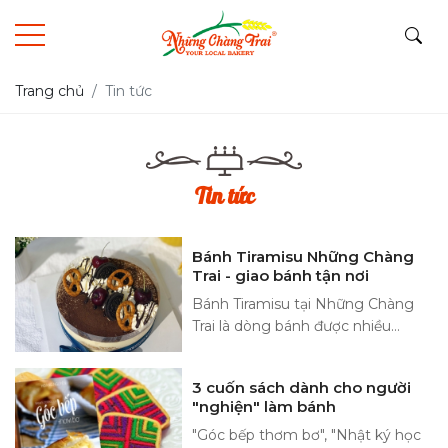
Trang chủ
Tin tức
Tin tức
Bánh Tiramisu Những Chàng
Trai - giao bánh tận nơi
Bánh Tiramisu tại Những Chàng
Trai là dòng bánh được nhiều
khách hàng yêu thích nhờ hương
vị đến từ các thành phần nguyên
3 cuốn sách dành cho người
liệu cao cấp, vị thơm ấm nồng của
"nghiện" làm bánh
cafe hoà với chút thoang thoảng
"Góc bếp thơm bơ", "Nhật ký học
của vị rượu và thêm cái thơm béo