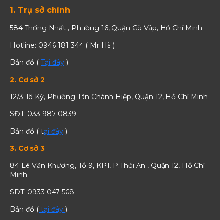
1. Trụ sở chính
584 Thống Nhất , Phường 16, Quận Gò Vâp, Hồ Chí Minh
Hotline: 0946 181 344 ( Mr Hà )
Bản đồ (
Tại đây
)
2. Cơ sở 2
12/3 Tô Ký, Phường Tân Chánh Hiệp, Quận 12, Hồ Chí Minh
SĐT: 033 987 0839
Bản đồ ( t
ại đây
)
3. Cơ sở 3
84 Lê Văn Khương, Tổ 9, KP1, P.Thới An , Quận 12, Hồ Chí
Minh
SDT: 0933 047 568
Bản đồ (
tại đây
)